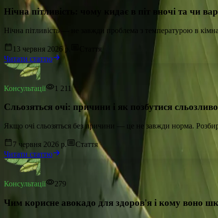
Нічна пітливість: чому кидає в піт вночі та чи в
Нічна пітливість — не завжди проблема з температурою в кімна
13 червня 2026 р.
Стаття
Читати статтю