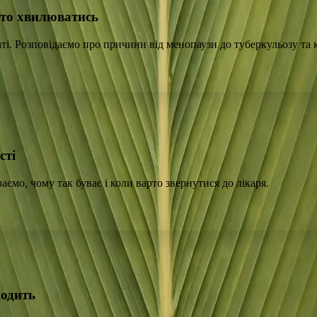
арто хвилюватись
ті. Розповідаємо про причини від менопаузи до туберкульозу та