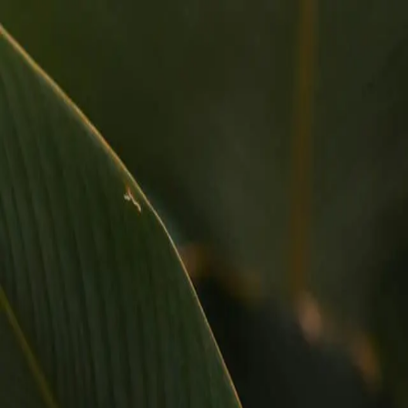
Лікарі
Відділення
Послуги
Пацієнтам
Скринінг 40+
0 800 216 115
Записатись
Головна
Лікарі
Послуги
Запис
Меню