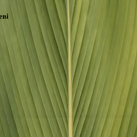
еві
крок до точного діагнозу. Наші лікарі використовують сучасні пр
ді, Мукачеві та Тячеві, прозорі ціни, запис онлайн.
та Тячеві