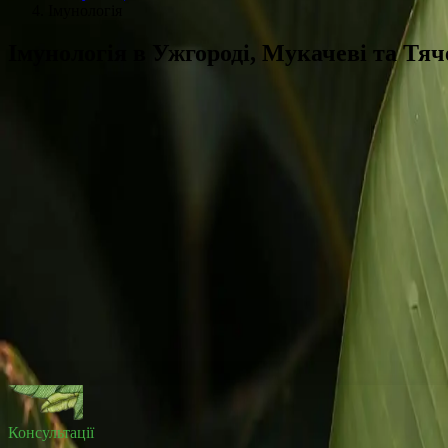
Імунологія
Імунологія
в
Ужгороді,
Мукачеві
та
Тяч
Консультації вузьких спеціалістів клініки Prevention — перший 
Імунологія у медичному центрі Prevention — відділення в Ужгоро
Імунологія: ціни в Ужгороді, Мукачеві 
Консультація імунолога
800
грн.
Записатися
Всі ціни:
Консультації
Корисно знати
Статті про Імунологія
Консультації