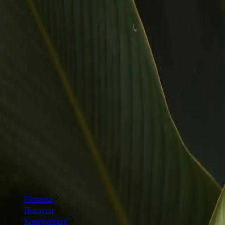
Лікарі
Декларації
Послуги
Відділення
Паці
Тема
0 800 216 115
Безкоштовно по Україні
Записатися
Головна
Послуги
Консультації