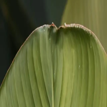
Питання та відповіді
Скринінг 40+
Безкоштовно
єнтам